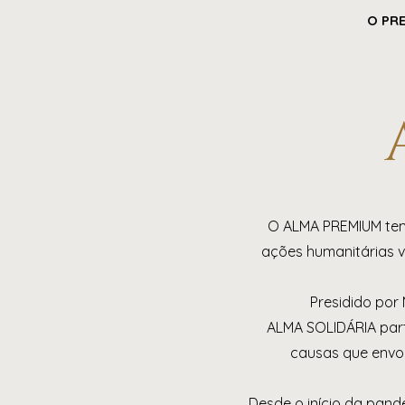
O PR
O ALMA PREMIUM tem 
ações humanitárias v
Presidido por
ALMA SOLIDÁRIA part
causas que envol
Desde o início da pand