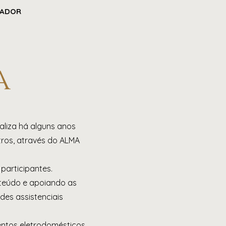
JADOR
a
aliza há alguns anos
tros, através do ALMA
participantes.
nteúdo e apoiando as
es assistenciais
entos eletrodomésticos,